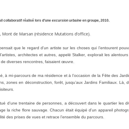
l collaboratif réalisé lors d’une
excursion urbaine
en groupe, 2010.
e, Mont de Marsan (résidence Mutations d’office).
sait que le regard d’un artiste sur les choses qui l’entourent pouvait
artistes, architectes et autres, appelé Stalker, explorait les alento
 de diverses rencontres, faisaient
œ
uvre.
osé, à mi-parcours de ma résidence et à l’occasion de la Fête des Jard
bains, zones en déconstruction, forêt, jusqu’aux Jardins Familiaux. Là, d
isiteurs.
ué d’une trentaine de personnes, a découvert dans le quartier les di
age la riche flore sauvage. Chacun était équipé d’un appareil photogr
lité des prises de vues et retrace l’ensemble du parcours.