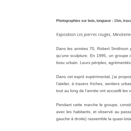
Photographies sur bois, longueur : 15m, travai
Exposition
Les pierres rouges
, Minoteri
Dans les années 70, Robert Smithson pen
qu’une sculpture. En 1995, un groupe d’
tissu urbain. Leurs périples, agrémentés
Dans cet esprit expérimental, j’ai prop
l’atelier, à travers friches, sentiers ur
tout au long de l’année ont accueilli les v
Pendant cette marche le groupe, constit
avec les habitants, et observé au pass
gauche à droite) rassemble la quasi-tota